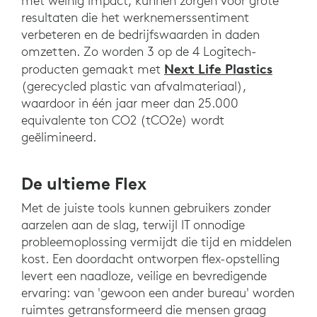
met weinig impact, kunnen zorgen voor grote
resultaten die het werknemerssentiment
verbeteren en de bedrijfswaarden in daden
omzetten. Zo worden 3 op de 4 Logitech-
Next Life Plastics
producten gemaakt met
(gerecycled plastic van afvalmateriaal),
waardoor in één jaar meer dan 25.000
equivalente ton CO2 (tCO2e) wordt
geëlimineerd.
De ultieme Flex
Met de juiste tools kunnen gebruikers zonder
aarzelen aan de slag, terwijl IT onnodige
probleemoplossing vermijdt die tijd en middelen
kost. Een doordacht ontworpen flex-opstelling
levert een naadloze, veilige en bevredigende
ervaring: van 'gewoon een ander bureau' worden
ruimtes getransformeerd die mensen graag