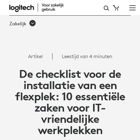
DE
CHECKLIST
Zakelijk
VOOR
DE
INSTALLATIE
Artikel
Leestijd van 4 minuten
VAN
De checklist voor de
EEN
installatie van een
FLEXPLEK:
flexplek: 10 essentiële
10
zaken voor IT-
ESSENTIËLE
vriendelijke
ZAKEN
werkplekken
VOOR