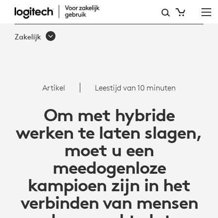
ARTIKEL:
RICHT
Zakelijk
U
OP
MENSELIJKE
Artikel
Leestijd van 10 minuten
VERBINDING
Om met hybride
OM
werken te laten slagen,
HYBRIDE
moet u een
WERKEN
meedogenloze
TE
kampioen zijn in het
LATEN
verbinden van mensen
SLAGEN