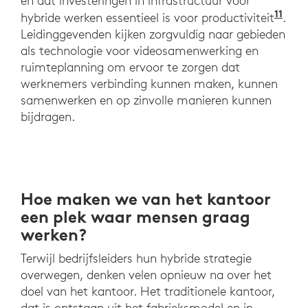
en dat investeringen in infrastructuur voor
11
Uit 
hybride werken essentieel is voor productiviteit
.
Leidinggevenden kijken zorgvuldig naar gebieden
als technologie voor videosamenwerking en
ruimteplanning om ervoor te zorgen dat
werknemers verbinding kunnen maken, kunnen
samenwerken en op zinvolle manieren kunnen
bijdragen.
Hoe maken we van het kantoor
een plek waar mensen graag
werken?
Terwijl bedrijfsleiders hun hybride strategie
overwegen, denken velen opnieuw na over het
doel van het kantoor. Het traditionele kantoor,
dat is ontstaan uit het fabrieksmodel en in