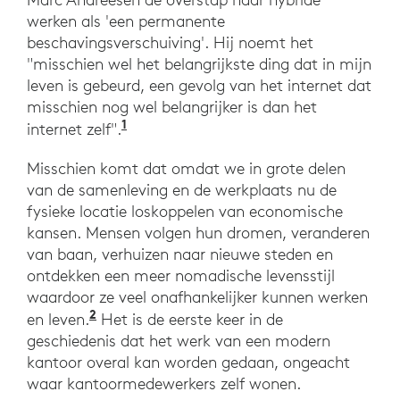
werken als 'een permanente
beschavingsverschuiving'. Hij noemt het
"misschien wel het belangrijkste ding dat in mijn
leven is gebeurd, een gevolg van het internet dat
misschien nog wel belangrijker is dan het
1
Tech-legende Marc Andreessen zegt 
internet zelf".
Misschien komt dat omdat we in grote delen
van de samenleving en de werkplaats nu de
fysieke locatie loskoppelen van economische
kansen. Mensen volgen hun dromen, veranderen
van baan, verhuizen naar nieuwe steden en
ontdekken een meer nomadische levensstijl
waardoor ze veel onafhankelijker kunnen werken
2
“The Great Resignation Stems from a G
en leven.
Het is de eerste keer in de
geschiedenis dat het werk van een modern
kantoor overal kan worden gedaan, ongeacht
waar kantoormedewerkers zelf wonen.