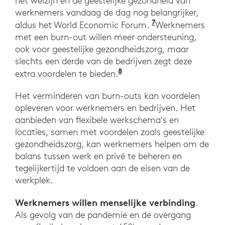
het welzijn en de geestelijke gezondheid van
werknemers vandaag de dag nog belangrijker,
7
“Workers say t
aldus het World Economic Forum.
Werknemers
met een burn-out willen meer ondersteuning,
ook voor geestelijke gezondheidszorg, maar
slechts een derde van de bedrijven zegt deze
8
Ibid. World Economic F
extra voordelen te bieden.
Het verminderen van burn-outs kan voordelen
opleveren voor werknemers en bedrijven. Het
aanbieden van flexibele werkschema's en
locaties, samen met voordelen zoals geestelijke
gezondheidszorg, kan werknemers helpen om de
balans tussen werk en privé te beheren en
tegelijkertijd te voldoen aan de eisen van de
werkplek.
Werknemers willen menselijke verbinding
.
Als gevolg van de pandemie en de overgang