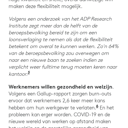
maken deze flexibiliteit mogelijk.
Volgens een onderzoek van het ADP Research
Institute zegt meer dan de helft van de
beroepsbevolking bereid te zijn om een
loonsverlaging te nemen als dat de flexibiliteit
betekent om overal te kunnen werken. Zo'n 64%
van de beroepsbevolking zou overwegen om
naar een nieuwe baan te zoeken indien ze
verplicht weer fulltime terug moeten keren naar
5
“ADP Research Institute® Reveals Pande
kantoor.
Werknemers willen gezondheid en welzijn
.
Volgens een Gallup-rapport zorgen burn-outs
ervoor dat werknemers 2,6 keer meer kans
6
Employee We
hebben om hun werkgever te verlaten.
En het
probleem kan erger worden. COVID-19 en de
nieuwe wereld van werken op afstand maken