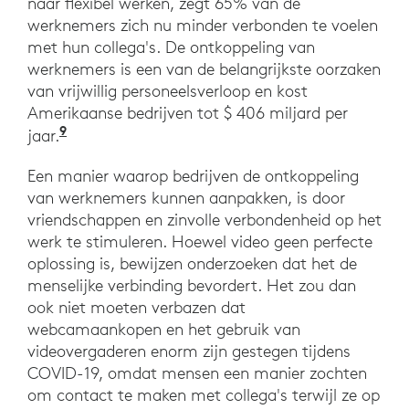
naar flexibel werken, zegt 65% van de
werknemers zich nu minder verbonden te voelen
met hun collega's. De ontkoppeling van
werknemers is een van de belangrijkste oorzaken
van vrijwillig personeelsverloop en kost
Amerikaanse bedrijven tot $ 406 miljard per
9
“How Leaders Can Build Connection in a D
jaar.
Een manier waarop bedrijven de ontkoppeling
van werknemers kunnen aanpakken, is door
vriendschappen en zinvolle verbondenheid op het
werk te stimuleren. Hoewel video geen perfecte
oplossing is, bewijzen onderzoeken dat het de
menselijke verbinding bevordert. Het zou dan
ook niet moeten verbazen dat
webcamaankopen en het gebruik van
videovergaderen enorm zijn gestegen tijdens
COVID-19, omdat mensen een manier zochten
om contact te maken met collega's terwijl ze op