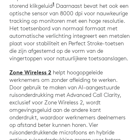
1
in vergelijking met MX Master 
storend klikgeluid
Daarnaast bevat het ook een
optische sensor van 8000 dpi voor nauwkeurige
tracking op monitoren met een hoge resolutie.
Het toetsenbord van normaal formaat met
automatische verlichting integreert een metalen
plaat voor stabiliteit en Perfect Stroke-toetsen
die zijn afgestemd op de vorm van de
vingertoppen voor natuurlijkere toetsaanslagen.
Zone Wireless 2
helpt hoogopgeleide
werknemers om zonder afleiding te werken.
Door gebruik te maken van AI-aangestuurde
ruisonderdrukking met Advanced Call Clarity,
exclusief voor Zone Wireless 2, wordt
omgevingsgeluid aan de andere kant
onderdrukt, waardoor werknemers deelnemers
op afstand beter kunnen horen. Vier
ruisonderdrukkende microfoons en hybride
actieve ruisonderdrukking zorgen voor betere