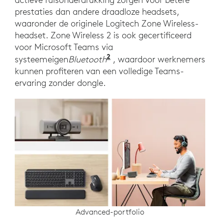
prestaties dan andere draadloze headsets,
waaronder de originele Logitech Zone Wireless-
headset. Zone Wireless 2 is ook gecertificeerd
voor Microsoft Teams via
2
. Vereist Windows 11 en 
systeemeigen
Bluetooth
, waardoor werknemers
kunnen profiteren van een volledige Teams-
ervaring zonder dongle.
Advanced-portfolio