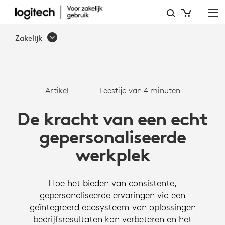
DE
KRACHT
Zakelijk
VAN
EEN
ECHT
Artikel
Leestijd van 4 minuten
GEPERSONALISEERDE
De kracht van een echt
WERKPLEK
gepersonaliseerde
|
werkplek
LOGITECH
B2B
Hoe het bieden van consistente,
gepersonaliseerde ervaringen via een
geïntegreerd ecosysteem van oplossingen
bedrijfsresultaten kan verbeteren en het