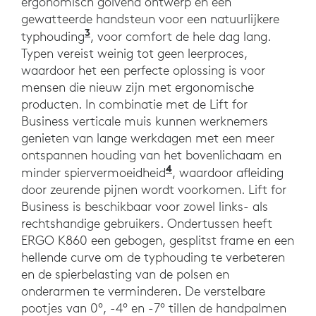
ergonomisch golvend ontwerp en een
gewatteerde handsteun voor een natuurlijkere
3
in vergelijking met een traditioneel
typhouding
, voor comfort de hele dag lang.
Typen vereist weinig tot geen leerproces,
waardoor het een perfecte oplossing is voor
mensen die nieuw zijn met ergonomische
producten. In combinatie met de Lift for
Business verticale muis kunnen werknemers
genieten van lange werkdagen met een meer
ontspannen houding van het bovenlichaam en
4
4 in het bovenlichaam
minder spiervermoeidheid
, waardoor afleiding
door zeurende pijnen wordt voorkomen. Lift for
Business is beschikbaar voor zowel links- als
rechtshandige gebruikers. Ondertussen heeft
ERGO K860 een gebogen, gesplitst frame en een
hellende curve om de typhouding te verbeteren
en de spierbelasting van de polsen en
onderarmen te verminderen. De verstelbare
pootjes van 0°, -4° en -7° tillen de handpalmen