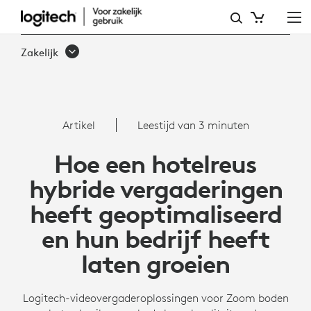
HYBRIDE
VERGADERINGEN
Zakelijk
OPTIMALISEREN
MET
LOGITECH
Artikel
Leestijd van 3 minuten
CONFERENCE
Hoe een hotelreus
CAMERA'S
hybride vergaderingen
heeft geoptimaliseerd
en hun bedrijf heeft
laten groeien
Logitech-videovergaderoplossingen voor Zoom boden