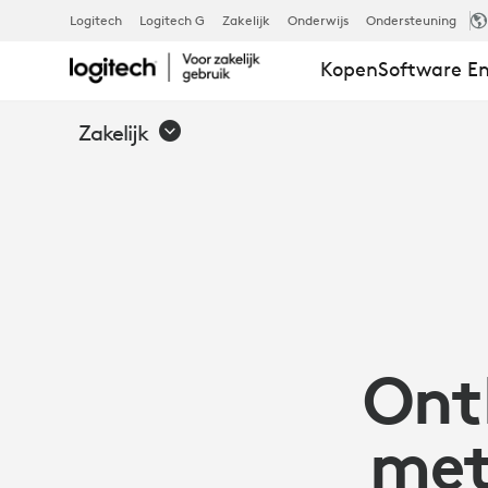
ONTKETEN
Logitech
Logitech G
Zakelijk
Onderwijs
Ondersteuning
Kopen
Software En
PRODUCTIVIT
Zakelijk
MET
DE
LOGITECH
Ont
SIGNATURE
met