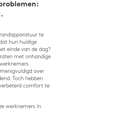
 problemen:
.
randapparatuur te
dat hun huidige
 het einde van de dag?
araten met onhandige
r werknemers
rmenigvuldigd over
idend. Toch hebben
verbeterd comfort te
l ze werknemers in