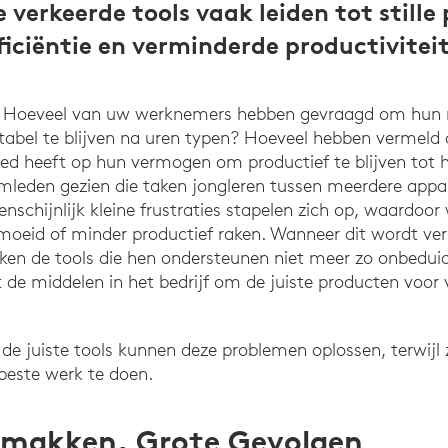
 verkeerde tools vaak leiden tot stille
iciëntie en verminderde productiviteit
a: Hoeveel van uw werknemers hebben gevraagd om hun 
bel te blijven na uren typen? Hoeveel hebben vermeld 
oed heeft op hun vermogen om productief te blijven tot
mleden gezien die taken jongleren tussen meerdere app
schijnlijk kleine frustraties stapelen zich op, waardoo
rmoeid of minder productief raken. Wanneer dit wordt ve
ijken de tools die hen ondersteunen niet meer zo onbedu
de middelen in het bedrijf om de juiste producten voor 
: de juiste tools kunnen deze problemen oplossen, terwij
 beste werk te doen.
emakken, Grote Gevolgen