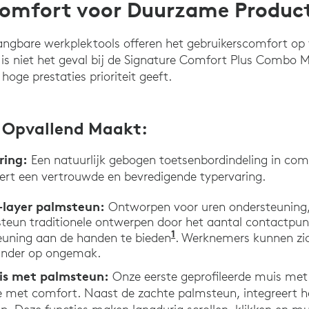
omfort voor Duurzame Product
angbare werkplektools offeren het gebruikerscomfort op 
is niet het geval bij de Signature Comfort Plus Combo 
hoge prestaties prioriteit geeft.
 Opvallend Maakt:
ring:
Een natuurlijk gebogen toetsenbordindeling in com
ëert een vertrouwde en bevredigende typervaring.
layer palmsteun:
Ontworpen voor uren ondersteuning, 
teun traditionele ontwerpen door het aantal contactpun
1
uning aan de handen te bieden
. Werknemers kunnen zi
inder op ongemak.
is met palmsteun:
Onze eerste geprofileerde muis me
e met comfort. Naast de zachte palmsteun, integreert h