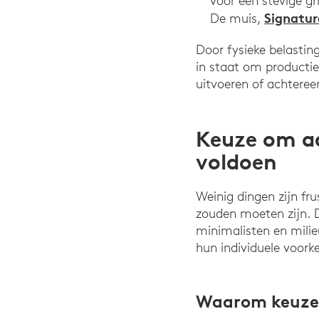
voor een stevige gr
Signatur
De muis,
Door fysieke belasti
in staat om productie
uitvoeren of achtere
Keuze om a
voldoen
Weinig dingen zijn fr
zouden moeten zijn. D
minimalisten en mili
hun individuele voorke
Waarom keuze 