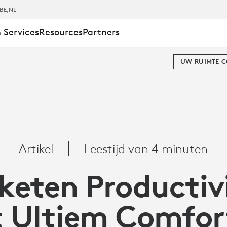
BE
,NL
 Services
Resources
Partners
EIT
UW RUIMTE 
Artikel
Leestijd van 4 minuten
keten Productivi
 Ultiem Comfor