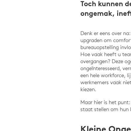
Toch kunnen de
ongemak, ineff
Denk er eens over n
upgraden om comforta
bureauopstelling invl
Hoe vaak heeft u tea
overgangen? Deze ogen
ongeïnteresseerd, ve
een hele workforce, l
werknemers vaak niet 
kiezen.
Maar hier is het punt
staat stellen om hun
Kleine Ong