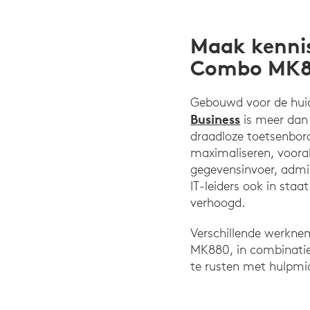
Maak kennis
Combo MK88
Gebouwd voor de hui
Business
is meer dan 
draadloze toetsenbor
maximaliseren, vooral
gegevensinvoer, admin
IT-leiders ook in sta
verhoogd.
Verschillende werkne
MK880, in combinatie
te rusten met hulpmid