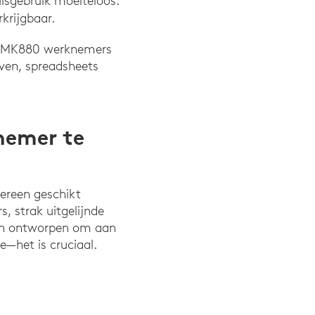
uisgebruik moeiteloos.
rkrijgbaar.
bo MK880 werknemers
jven, spreadsheets
nemer te
dereen geschikt
, strak uitgelijnde
ijn ontworpen om aan
e—het is cruciaal.