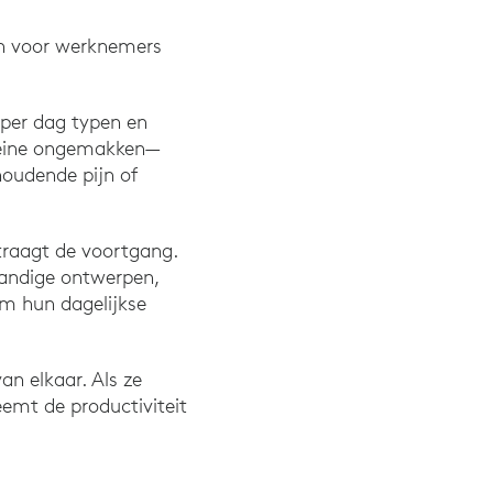
en voor werknemers
per dag typen en
kleine ongemakken—
oudende pijn of
traagt de voortgang.
handige ontwerpen,
m hun dagelijkse
n elkaar. Als ze
emt de productiviteit