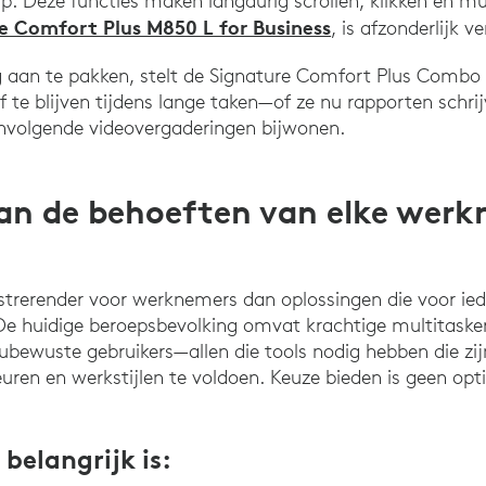
ip. Deze functies maken langdurig scrollen, klikken en m
e Comfort Plus M850 L for Business
, is afzonderlijk ve
ng aan te pakken, stelt de Signature Comfort Plus Com
f te blijven tijdens lange taken—of ze nu rapporten schri
envolgende videovergaderingen bijwonen.
an de behoeften van elke werk
ustrerender voor werknemers dan oplossingen die voor ie
e huidige beroepsbevolking omvat krachtige multitaskers
eubewuste gebruikers—allen die tools nodig hebben die z
uren en werkstijlen te voldoen. Keuze bieden is geen opti
belangrijk is: