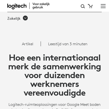
WERKNEMERSTEVREDENH
VERHOGEN
Zakelijk
MET
LOGITECH
VOOR
Artikel
Leestijd van 3 minuten
GOOGLE
Hoe een internationaal
MEET
merk de samenwerking
voor duizenden
werknemers
vereenvoudigde
Logitech-ruimteoplossingen voor Google Meet boden