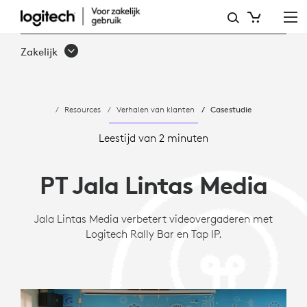
JALA
LINTAS
Zakelijk
MEDIA
VERBETERT
Resources
Verhalen van klanten
Casestudie
INTERNATIONALE
VERGADERINGEN
Leestijd van 2 minuten
MET
PT Jala Lintas Media
LOGITECH
Jala Lintas Media verbetert videovergaderen met
Logitech Rally Bar en Tap IP.