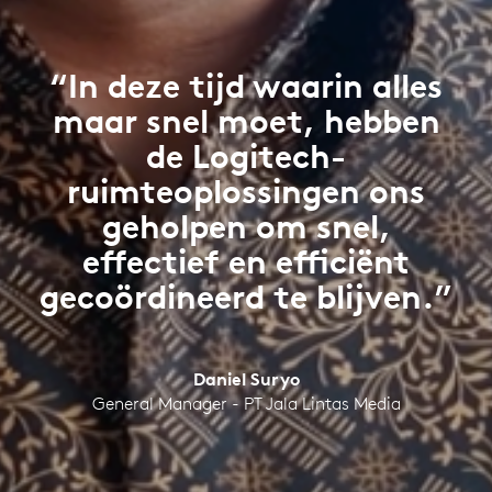
“In deze tijd waarin alles
maar snel moet, hebben
de Logitech-
ruimteoplossingen ons
geholpen om snel,
effectief en efficiënt
gecoördineerd te blijven.”
Daniel Suryo
General Manager - PT Jala Lintas Media