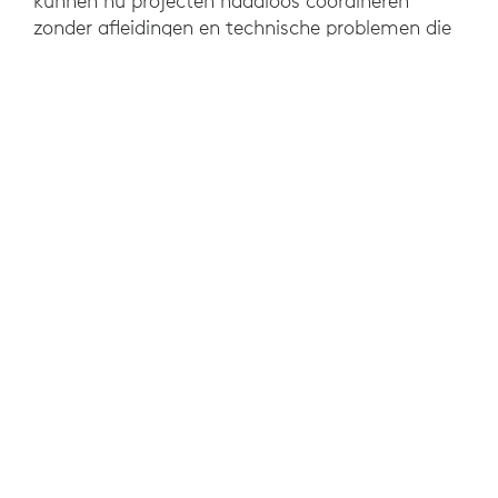
kunnen nu projecten naadloos coördineren
zonder afleidingen en technische problemen die
de IT-afdeling veel tijd zouden kosten.
DIT VINDT U MISSCHIEN OOK
INTERESSANT
Browse Categories: