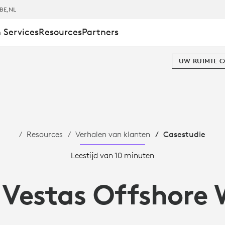
BE
,NL
 Services
Resources
Partners
UW RUIMTE 
Resources
Verhalen van klanten
Casestudie
Leestijd van 10 minuten
 Vestas Offshore 