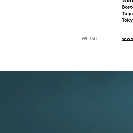
Warr
Bost
Taip
Toky
WEBSITE
www.