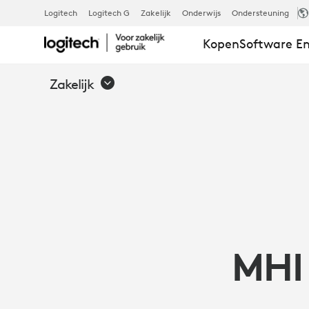
MHI
Logitech
Logitech G
Zakelijk
Onderwijs
Ondersteuning
Kopen
Software En
VESTAS
Zakelijk
OFFSHORE
WIND
GEBRUIKT
MHI
LOGITECH-