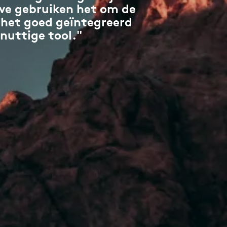
 we gebruiken het om de
 het goed geïntegreerd
nuttige tool."