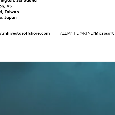
ington, Schotland
on, VS
ei, Taiwan
o, Japan
mhivestasoffshore.com
ALLIANTIEPARTNERS
Microsoft