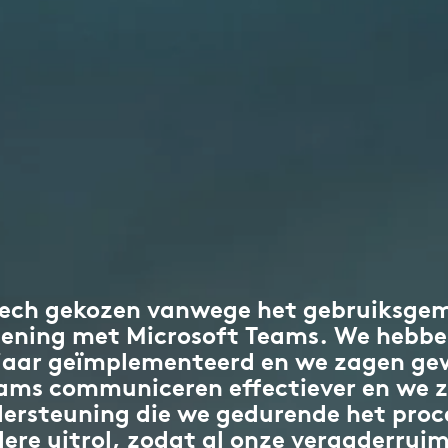
tech gekozen vanwege het gebruiksgem
ening met Microsoft Teams. We hebben
t jaar geïmplementeerd en we zagen ge
eams communiceren effectiever en we z
dersteuning die we gedurende het pro
dere uitrol, zodat al onze vergaderrui