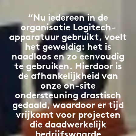
“Nu iedereen in de
organisatie Logitech-
apparatuur gebruikt, voelt
het geweldig: het is
naadloos en zo eenvoudig
te gebruiken. Hierdoor is
de afhankelijkheid van
onze on-site
ondersteuning drastisch
gedaald, waardoor er tijd
vrijkomt voor projecten
die daadwerkelijk
bedrijfswaarde