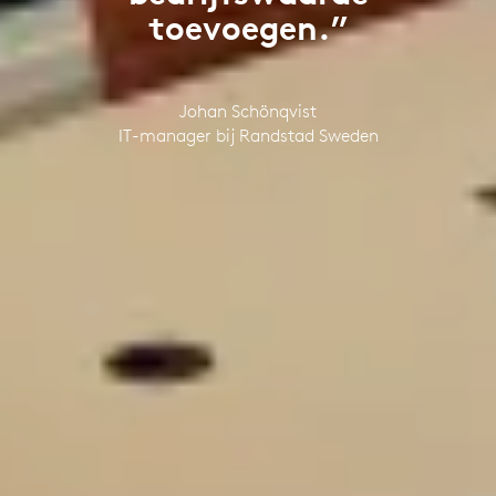
toevoegen.”
Johan Schönqvist
IT-manager bij Randstad Sweden