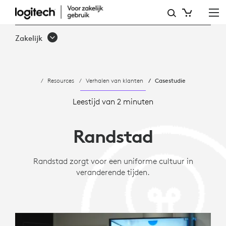
CASESTUDIE:
HOE
Zakelijk
RANDSTAD
VIRTUELE
Resources
Verhalen van klanten
Casestudie
VERGADERINGEN
HEEFT
Leestijd van 2 minuten
GESTANDAARDISEERD
Randstad
MET
LOGITECH
Randstad zorgt voor een uniforme cultuur in
veranderende tijden.