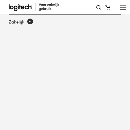
FROST
EN
Zakelijk
SULLIVAN:
DE
WERKNEMERSERVARING
MODERNISEREN