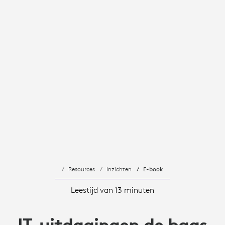
Resources
Inzichten
E-book
Leestijd van 13 minuten
IT-uitdagingen de baas