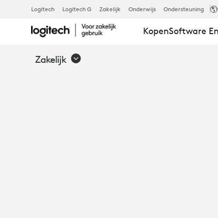
E-
Logitech
Logitech G
Zakelijk
Onderwijs
Ondersteuning
Kopen
Software En
BOOK:
Zakelijk
HOOGWAAR
VIDEO
VOOR
GROTERE,