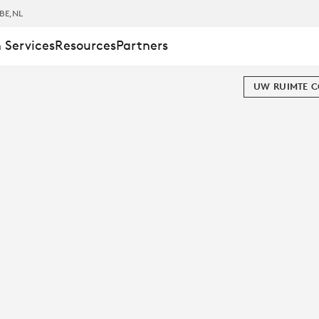
BE
,NL
 Services
Resources
Partners
UW RUIMTE 
DIGE