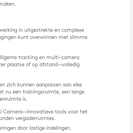
 maken.
rking in uitgestrekte en complexe
tdagingen kunt overwinnen met slimme
lligente tracking en multi-camera
ter plaatse of op afstand—volledig
en zich kunnen aanpassen aan elke
et nu een trainingsruimte, een lange
nruimte is.
AI Camera—innovatieve tools voor het
bonden vergaderruimtes.
ingen door lastige indelingen.