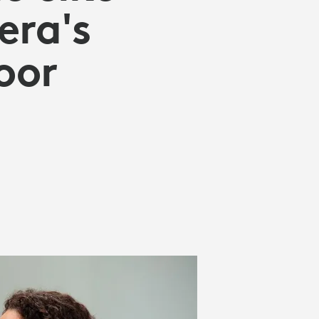
ra's
oor