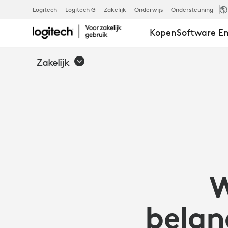
WAAROM
Logitech
Logitech G
Zakelijk
Onderwijs
Ondersteuning
Kopen
Software En
WEBCAMS
Zakelijk
BELANGRIJK
ZIJN:
VOORZIE
WERKNEMER
belang