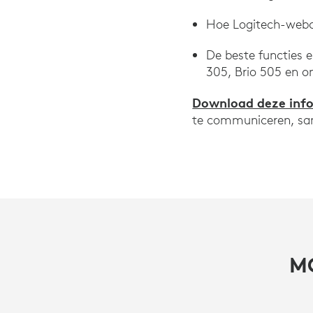
Hoe Logitech-webca
De beste functies 
305, Brio 505 en o
Download deze inf
te communiceren, sam
M