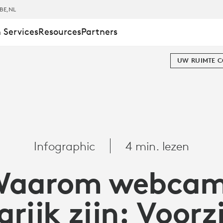
BE
,NL
 Services
Resources
Partners
UW RUIMTE 
Infographic
4 min. lezen
Waarom webcam
S
rijk zijn: Voorz