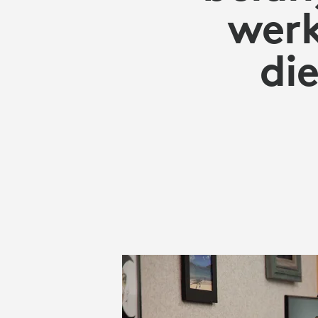
VAN
werk
CAMERA'S
di
VOOR
BEDRIJVEN