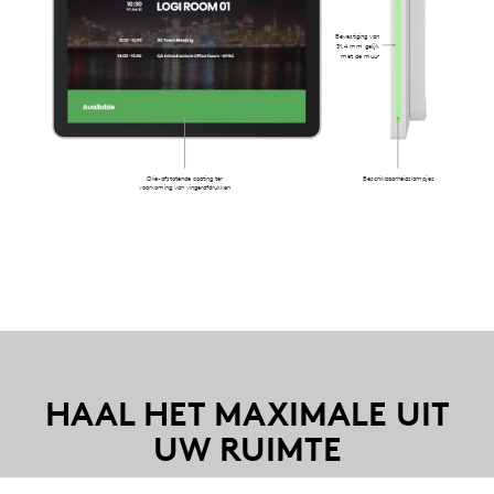
Bevestiging van
31,4 mm gelijk
met de muur
Olie-afstotende coating ter
Beschikbaarheidslampjes
voorkoming van vingerafdrukken
HAAL HET MAXIMALE UIT
UW RUIMTE