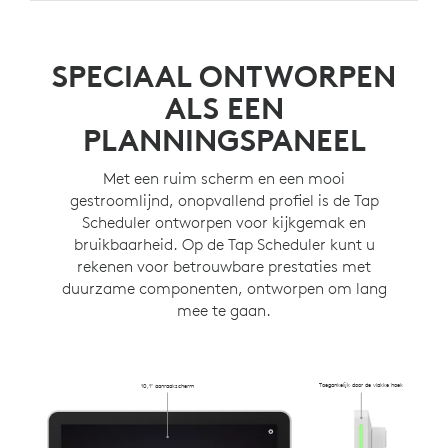
Plaats en bevestig de Tap Scheduler waar u maar wilt
KABELBEHEER
op een muur.
Verberg kabels in de muur, in een stijl of in andere
SPECIAAL ONTWORPEN
richtingen met verschillende bedradingsopties.
ALS EEN
PLANNINGSPANEEL
Met een ruim scherm en een mooi
gestroomlijnd, onopvallend profiel is de Tap
Scheduler ontworpen voor kijkgemak en
bruikbaarheid. Op de Tap Scheduler kunt u
rekenen voor betrouwbare prestaties met
duurzame componenten, ontworpen om lang
mee te gaan.
Toegankelijk door de vlakke hoek
10,1" aanraakscherm