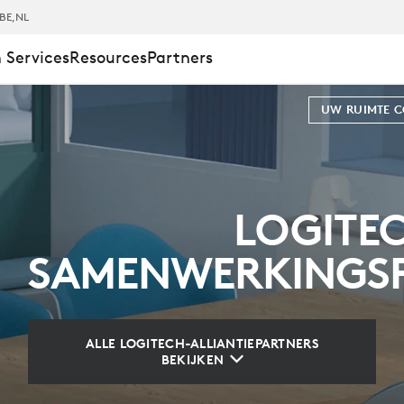
BE
,NL
 Services
Resources
Partners
INGSPROGR
UW RUIMTE 
LOGITE
SAMENWERKING
ALLE LOGITECH-ALLIANTIEPARTNERS
BEKIJKEN