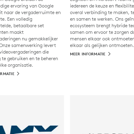
ige ervaring van Google
iedereen de keuze en flexibilit
it naar de vergaderruimte en
overal verbinding te maken, t
e. Een volledig
en samen te werken. Ons geïn
elde, betaalbare set
ecosysteem brengt hybride t
ten maakt
samen om ervoor te zorgen d
aderingen nu gemakkelijker
mensen elkaar ook ontmoeten
 Onze samenwerking levert
elkaar als gelijken ontmoeten.
videovergaderingen die
MEER INFORMATIE
 te gebruiken en te beheren
elke organisatie.
ORMATIE