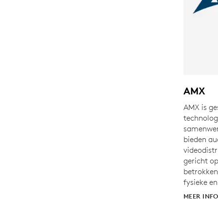
AMX
AMX is ge
technolog
samenwerk
bieden au
videodist
gericht o
betrokken
fysieke e
MEER INF