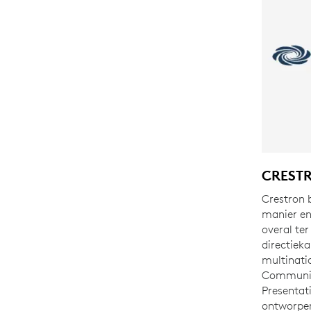
CREST
Crestron 
manier en
overal ter
directiek
multinati
Communic
Presentat
ontworpe