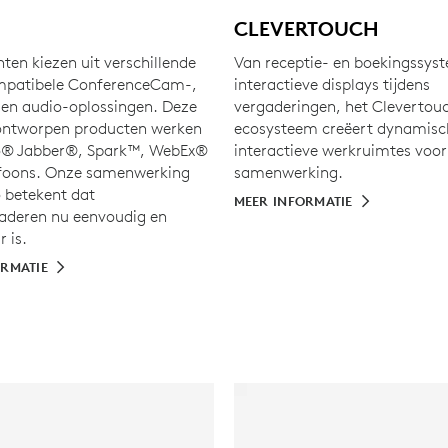
CLEVERTOUCH
ten kiezen uit verschillende
Van receptie- en boekingssys
mpatibele ConferenceCam-,
interactieve displays tijdens
n audio-oplossingen. Deze
vergaderingen, het Clevertou
ontworpen producten werken
ecosysteem creëert dynamisc
o® Jabber®, Spark™, WebEx®
interactieve werkruimtes voor
efoons. Onze samenwerking
samenwerking.
 betekent dat
MEER INFORMATIE
aderen nu eenvoudig en
 is.
ORMATIE