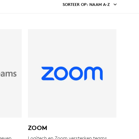
SORTEER OP
: NAAM A-Z
ZOOM
geven
Logitech en Zoom versterken teams