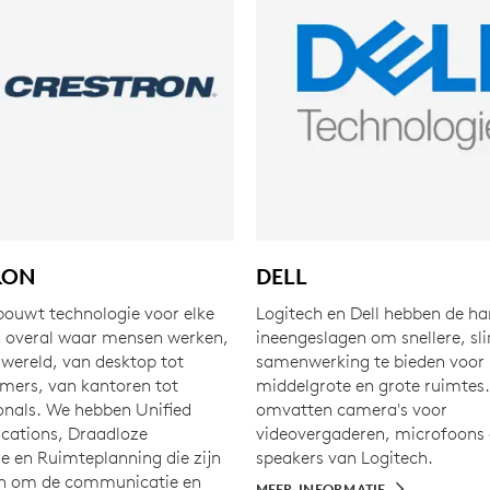
RON
DELL
bouwt technologie voor elke
Logitech en Dell hebben de h
 overal waar mensen werken,
ineengeslagen om snellere, s
 wereld, van desktop tot
samenwerking te bieden voor 
amers, van kantoren tot
middelgrote en grote ruimtes
onals. We hebben Unified
omvatten camera's voor
ations, Draadloze
videovergaderen, microfoons
ie en Ruimteplanning die zijn
speakers van Logitech.
n om de communicatie en
MEER INFORMATIE