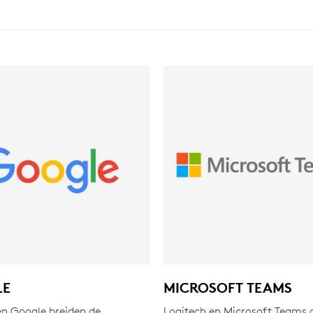
LE
MICROSOFT TEAMS
en Google breiden de
Logitech en Microsoft Teams 