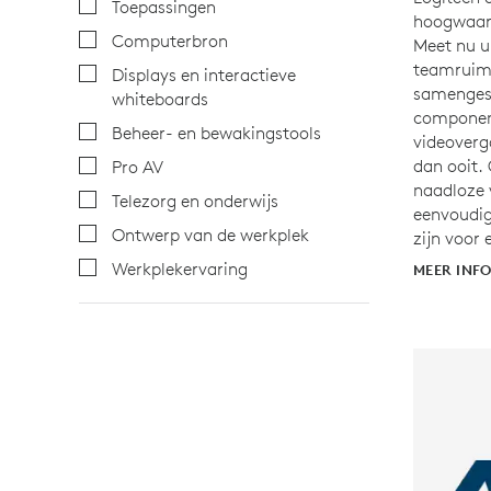
Toepassingen
hoogwaard
Computerbron
Meet nu u
teamruimt
Displays en interactieve
samengest
whiteboards
componen
Beheer- en bewakingstools
videoverg
dan ooit.
Pro AV
naadloze 
Telezorg en onderwijs
eenvoudig
Ontwerp van de werkplek
zijn voor 
Werkplekervaring
MEER INF