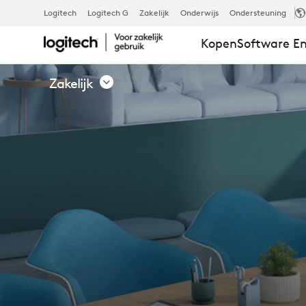
LOGITECH-
Logitech
Logitech G
Zakelijk
Onderwijs
Ondersteuning
Kopen
Software En
SAMENWERK
Zakelijk