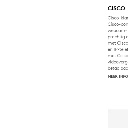
CISCO
Cisco-klan
Cisco-co
webcam- e
prachtig 
met Cisc
en IP-tel
met Cisco
videoverg
betaalbaar
MEER INF