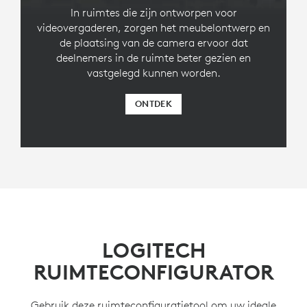
In ruimtes die zijn ontworpen voor
videovergaderen, zorgen het meubelontwerp en
de plaatsing van de camera ervoor dat
deelnemers in de ruimte beter gezien en
vastgelegd kunnen worden.
ONTDEK
LOGITECH
RUIMTECONFIGURATOR
Gebruik deze ruimteconfiguratietool om uw ideale