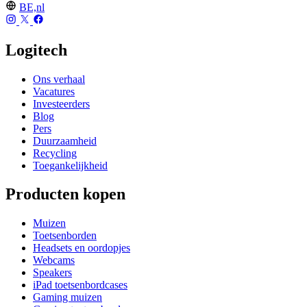
BE,nl
Logitech
Ons verhaal
Vacatures
Investeerders
Blog
Pers
Duurzaamheid
Recycling
Toegankelijkheid
Producten kopen
Muizen
Toetsenborden
Headsets en oordopjes
Webcams
Speakers
iPad toetsenbordcases
Gaming muizen