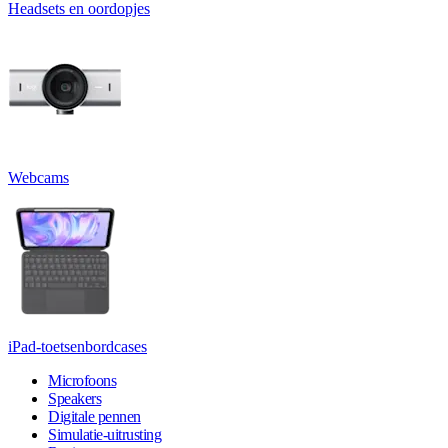
Headsets en oordopjes
Webcams
iPad-toetsenbordcases
Microfoons
Speakers
Digitale pennen
Simulatie-uitrusting