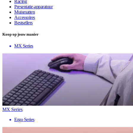
Racing
Presentatie-apparatuur
Muismatten
Accessoires
Bestsellers
Koop op jouw manier
MX Series
MX Series
Ergo Series