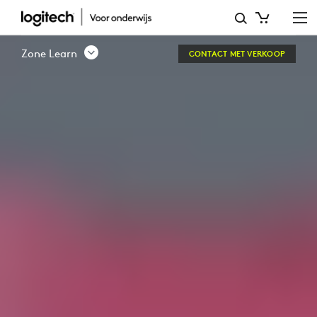
ZONE
LEARN
Zone Learn
CONTACT MET VERKOOP
–
FUNCTIES
VAN
BEDRADE
HEADSET
|
LOGITECH
EDUCATION