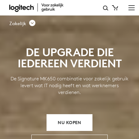
SIGNATURE
MK650
Zakelijk
TOETSENBORD-
EN
DE UPGRADE DIE
MUISCOMBINATIE
IEDEREEN VERDIENT
VOOR
ZAKELIJK
De Signature MK650 combinatie voor zakelijk gebruik
GEBRUIK
levert wat IT nodig heeft en wat werknemers
verdienen.
NU KOPEN