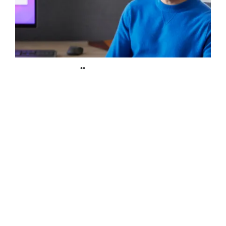
DE ESSENTIËLE COMBINATIE
De draadloze upgrade die iedereen verdient. Met
geavanceerde technologie en ontworpen voor
comfort. Het is de essentiële draadloze combinatie
om de werknemerservaring te verbeteren.