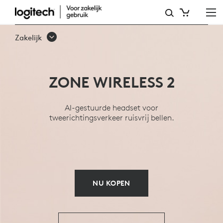
OVERZICHT
VAN
Zakelijk
ZONE
WIRELESS
ZONE WIRELESS 2
2
BUSINESS
AI-gestuurde headset voor
tweerichtingsverkeer ruisvrij bellen.
HEADSET
NU KOPEN