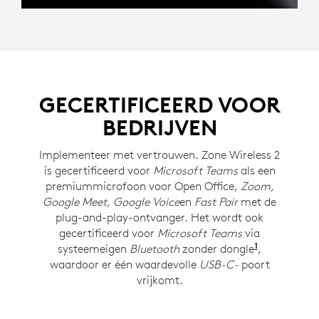
GECERTIFICEERD VOOR
BEDRIJVEN
Implementeer met vertrouwen. Zone Wireless 2
is gecertificeerd voor
Microsoft Teams
als een
premiummicrofoon voor Open Office,
Zoom,
Google Meet, Google Voice
en
Fast Pair
met de
plug-and-play-ontvanger. Het wordt ook
gecertificeerd voor
Microsoft Teams
via
1
systeemeigen
Bluetooth
zonder dongle
Vereist
,
Wi
waardoor er één waardevolle
USB-C-
poort
vrijkomt.