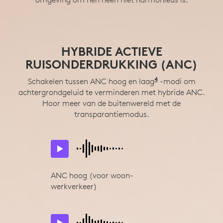
GEPERSONALISEERDE
HYBRIDE ACTIEVE
VOEL DE BAS
RUISONDERDRUKKING (ANC)
AUDIO
Vergaderingen klonken nog nooit zo goed. Grote
drivers van 40 mm en dynamische EQ maken muziek
4
Iedereen hoort anders. Gepersonaliseerde audio op
Schakelen tussen ANC hoog en laag
ANC Low-modus k
-modi om
en gesprekken beter.
5
achtergrondgeluid te verminderen met hybride ANC.
basis van een eenvoudige luistertest met Logi Tune
Logi 
mobiele app kunt u de muziek afstemmen op hoe u
Hoor meer van de buitenwereld met de
transparantiemodus.
het beste hoort.
ANC hoog (voor woon-
werkverkeer)