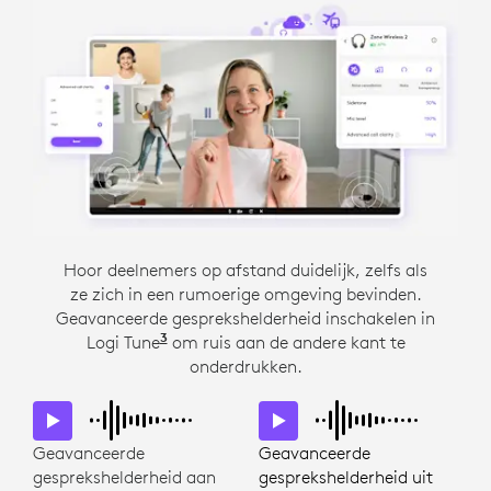
Laat belangrijke gesprekken niet verstoren door
Hoor deelnemers op afstand duidelijk, zelfs als
ze zich in een rumoerige omgeving bevinden.
lawaai. Vier ruisonderdrukkende microfoons
Geavanceerde gesprekshelderheid inschakelen in
onderdrukken het geluid van gesprekken in de
3
Logi Tune
buurt, HVAC of blaffende honden.
Logi Tune is niet beschikbaar voor C
om ruis aan de andere kant te
onderdrukken.
Geavanceerde
Geavanceerde
gesprekshelderheid aan
gesprekshelderheid uit