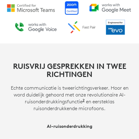
RUISVRIJ GESPREKKEN IN TWEE
RICHTINGEN
Echte communicatie is tweerichtingsverkeer. Hoor en
word duidelijk gehoord met onze revolutionaire AI-
2
ruisonderdrukkingsfunctie
Schakel geavanceerde 
en eersteklas
ruisonderdrukkende microfoons.
SUPERIEURE RUISONDERDRUKKENDE MICROFOONS
AI-ruisonderdrukking