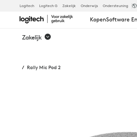
RALLY
Logitech
Logitech G
Zakelijk
Onderwijs
Ondersteuning
Kopen
Software En
MIC
Zakelijk
POD
Rally Mic Pod 2
2