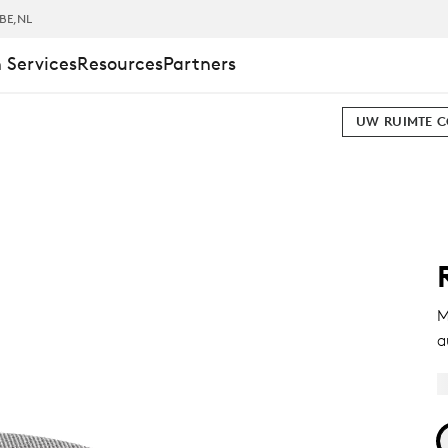
BE
,NL
 Services
Resources
Partners
UW RUIMTE 
M
a