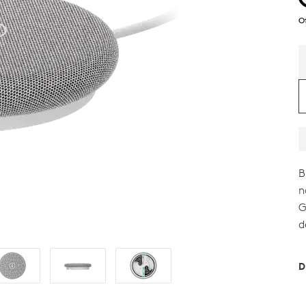
O
B
n
G
d
D