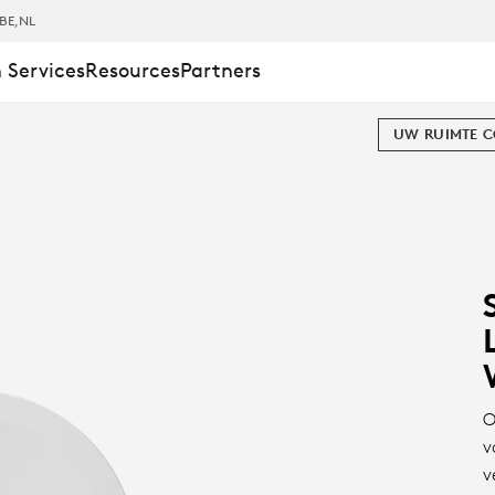
BE
,NL
 Services
Resources
Partners
UW RUIMTE 
O
v
v