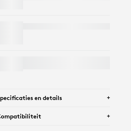
LIFT FOR BUSINESS
SIGNATURE MK650 COMBO FOR
BUSINESS
pecificaties en details
ompatibiliteit