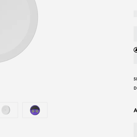
S
D
A