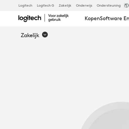
DEELKNOP
Logitech
Logitech G
Zakelijk
Onderwijs
Ondersteuning
Kopen
Software En
VOOR
Zakelijk
LOGITECH
SCRIBE