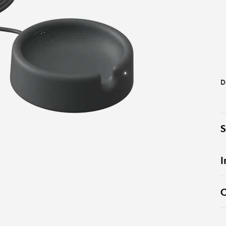
D
S
I