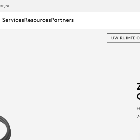
BE
,NL
 Services
Resources
Partners
UW RUIMTE 
DER
H
2