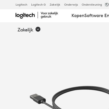
ZONE
Logitech
Logitech G
Zakelijk
Onderwijs
Ondersteuning
Kopen
Software En
WIRELESS
Zakelijk
2-
OPLAADHOU