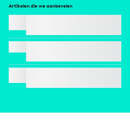
Artikelen die we aanbevelen
SIGNATURE COMFORT PLUS M850 L
PEBBLE KEYS 2 K380S
SIGNATURE M650