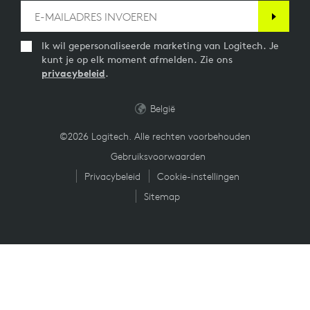
PAKKETINHOUD
1 Bluetooth-ontvanger van Logitech Zone Wireless
Ik wil gepersonaliseerde marketing van Logitech. Je
Handleiding
kunt je op elk moment afmelden. Zie ons
privacybeleid
.
GARANTIE-INFORMATIE
België
©2026 Logitech. Alle rechten voorbehouden
2 jaar beperkte hardwaregarantie
Gebruiksvoorwaarden
Privacybeleid
Cookie-instellingen
Sitemap
ONDERDEELNUMMER
981-000897