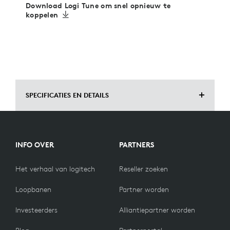
Download Logi Tune om snel opnieuw te
koppelen
SPECIFICATIES EN DETAILS
AFMETINGEN
INFO OVER
PARTNERS
Hoogte: 21,5 mm
Het verhaal van logitech
Reseller zoeken
Breedte: 13,6 mm
Loopbanen
Partner worden
Diepte: 6 mm
Investeerders
Alliantiepartner worden