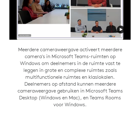
Meerdere cameraweergave activeert meerdere
Intelligent Director is ontworpen om flexibele
camera's in Microsoft Teams-ruimten op
communicatie te ondersteunen door een
inclusieve hybride vergaderomgeving te creëren.
Windows om deelnemers in de ruimte vast te
Deze Zoom Rooms op Windows-functie geeft
leggen in grote en complexe ruimtes zoals
mensen in de ruimte hun eigen ruimte in een
multifunctionele ruimtes en klaslokalen.
galerijweergave, zodat ze dezelfde kans hebben
Deelnemers op afstand kunnen meerdere
om gezien en gehoord te worden als iedereen in
cameraweergave gebruiken in Microsoft Teams
Desktop (Windows en Mac), en Teams Rooms
de vergadering.
voor Windows.