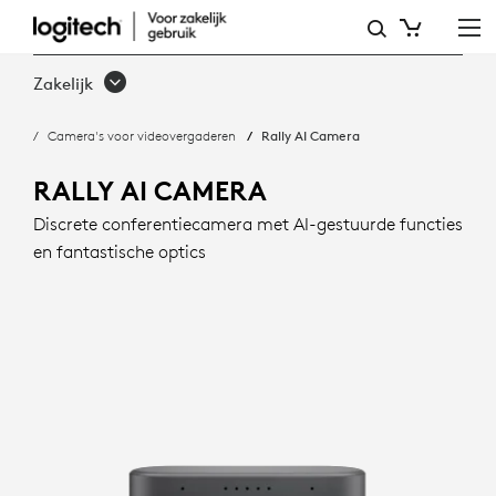
RALLY
AI
Zakelijk
CAMERA:
Camera's voor videovergaderen
Rally AI Camera
INTELLIGENTE
FRAMING
RALLY AI CAMERA
EN
Discrete conferentiecamera met AI-gestuurde functies
en fantastische optics
FANTASTISCHE
OPTICS
|
LOGITECH