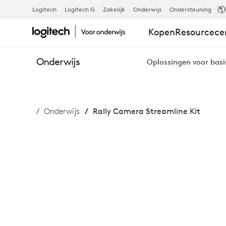
RALLY
Logitech
Logitech G
Zakelijk
Onderwijs
Ondersteuning
Kopen
Resourcec
CAMERA
Onderwijs
Oplossingen voor basi
STREAMLINE
Onderwijs
Rally Camera Streamline Kit
KIT