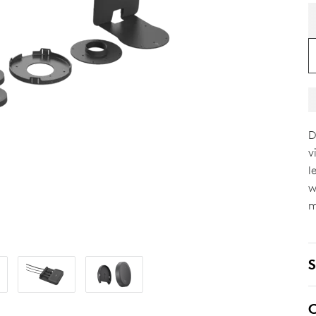
D
v
l
w
m
S
C