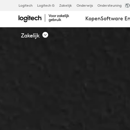
LOGITECH
Logitech
Logitech G
Zakelijk
Onderwijs
Ondersteuning
Kopen
Software En
SWYTCH
Zakelijk