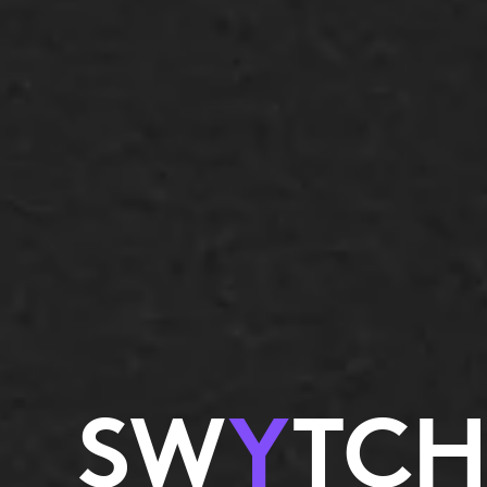
SW
Y
TCH