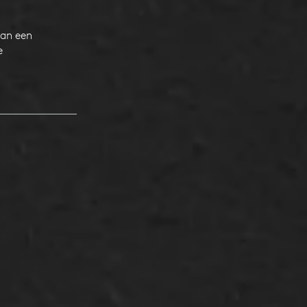
van een
e