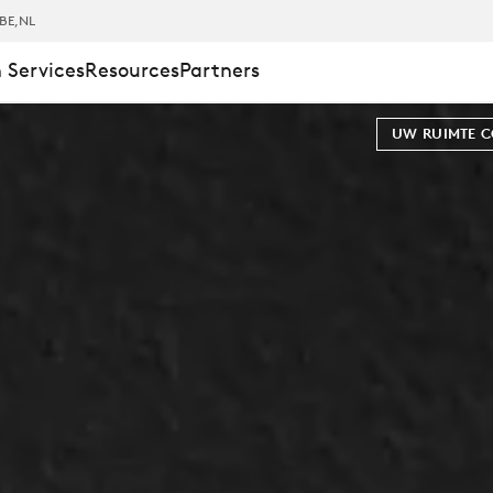
BE
,NL
 Services
Resources
Partners
UW RUIMTE 