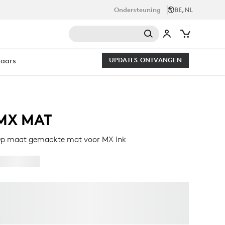
Ondersteuning
BE,NL
laars
UPDATES ONTVANGEN
MX MAT
p maat gemaakte mat voor MX Ink