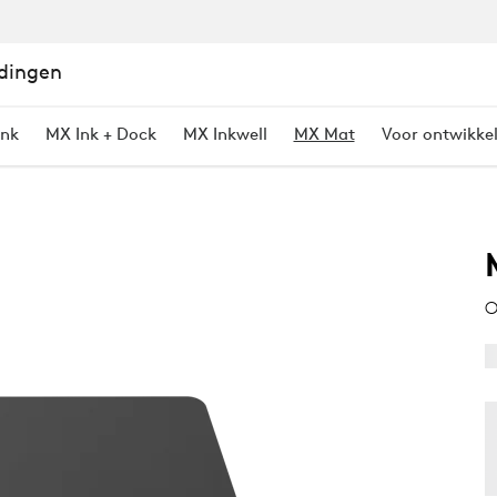
dingen
Ink
MX Ink + Dock
MX Inkwell
MX Mat
Voor ontwikke
O