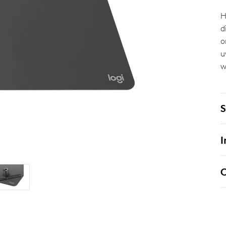
H
d
o
u
w
S
I