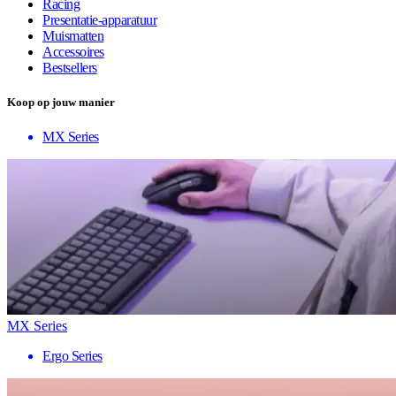
Racing
Presentatie-apparatuur
Muismatten
Accessoires
Bestsellers
Koop op jouw manier
MX Series
MX Series
Ergo Series