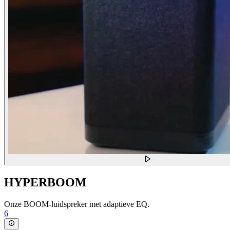
HYPERBOOM
Onze BOOM-luidspreker met adaptieve EQ.
6