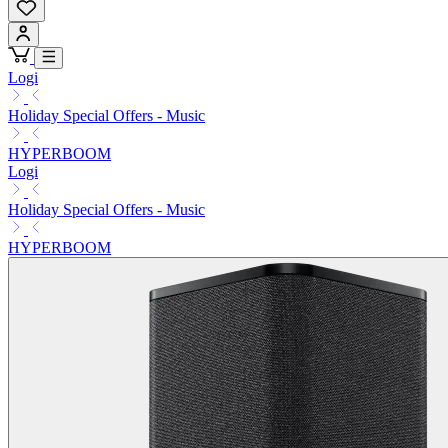
Logi
Holiday Special Offers - Music
HYPERBOOM
Logi
Holiday Special Offers - Music
HYPERBOOM