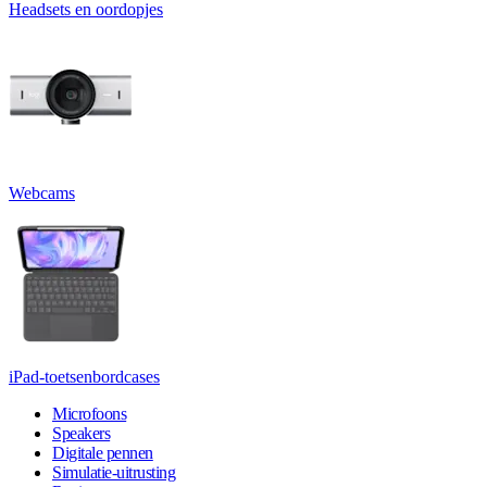
Headsets en oordopjes
Webcams
iPad-toetsenbordcases
Microfoons
Speakers
Digitale pennen
Simulatie-uitrusting