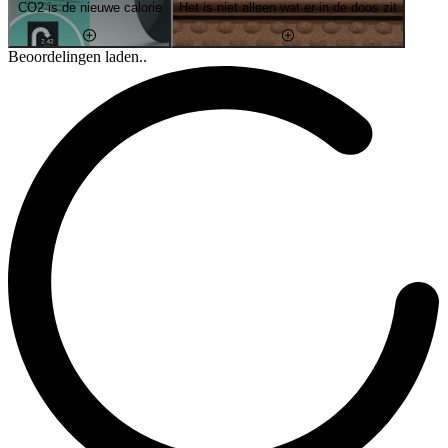
CO2 is de nieuwe calorie
Het is niet alleen wat er in de doos zit
Beoordelingen laden..