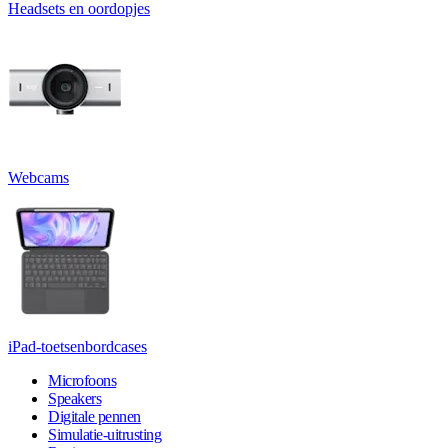
Headsets en oordopjes
Webcams
iPad-toetsenbordcases
Microfoons
Speakers
Digitale pennen
Simulatie-uitrusting