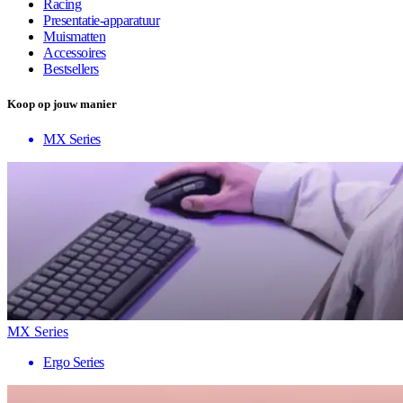
Racing
Presentatie-apparatuur
Muismatten
Accessoires
Bestsellers
Koop op jouw manier
MX Series
MX Series
Ergo Series