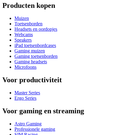
Producten kopen
Muizen
Toetsenborden
Headsets en oordopjes
Webcams
Speakers
iPad toetsenbordcases
Gaming muizen
Gaming toetsenborden
Gaming headsets
Microfoons
Voor productiviteit
Master Series
Ergo Series
Voor gaming en streaming
Astro Gaming
Professionele gaming
SIM Racing