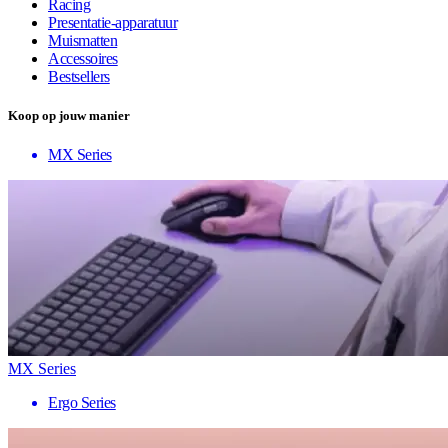
Racing
Presentatie-apparatuur
Muismatten
Accessoires
Bestsellers
Koop op jouw manier
MX Series
MX Series
Ergo Series