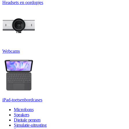
Headsets en oordopjes
Webcams
iPad-toetsenbordcases
Microfoons
Speakers
Digitale pennen
Simulatie-uitrusting