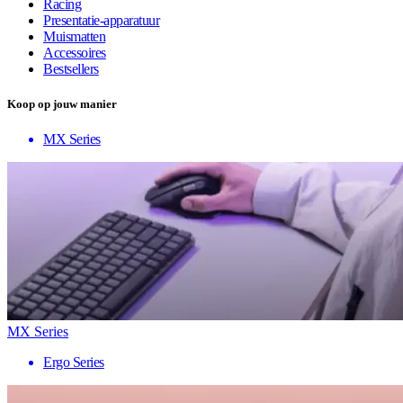
Racing
Presentatie-apparatuur
Muismatten
Accessoires
Bestsellers
Koop op jouw manier
MX Series
MX Series
Ergo Series