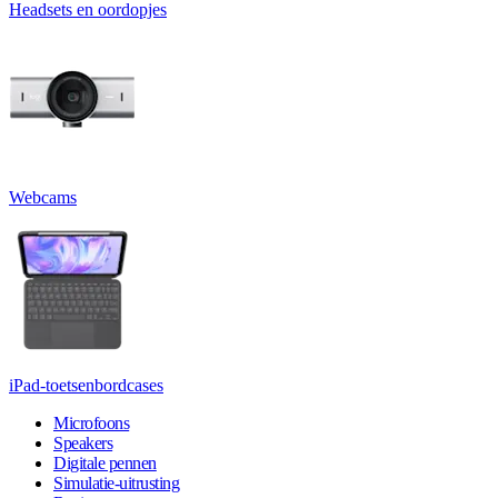
Headsets en oordopjes
Webcams
iPad-toetsenbordcases
Microfoons
Speakers
Digitale pennen
Simulatie-uitrusting