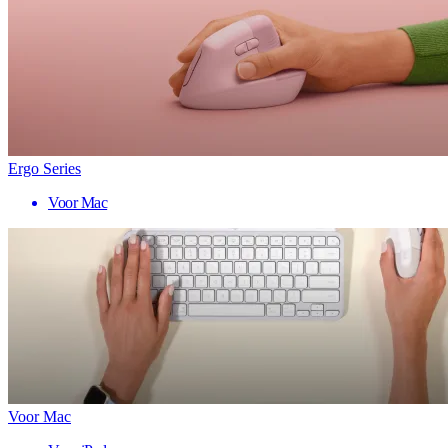
Ergo Series
Voor Mac
Voor Mac