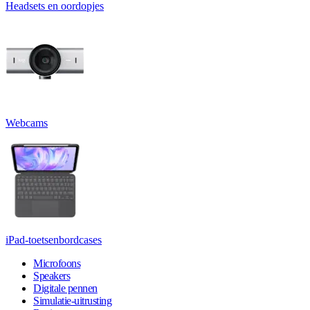
Headsets en oordopjes
Webcams
iPad-toetsenbordcases
Microfoons
Speakers
Digitale pennen
Simulatie-uitrusting