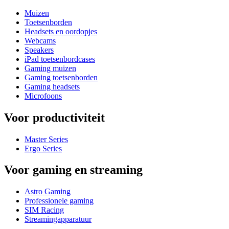
Muizen
Toetsenborden
Headsets en oordopjes
Webcams
Speakers
iPad toetsenbordcases
Gaming muizen
Gaming toetsenborden
Gaming headsets
Microfoons
Voor productiviteit
Master Series
Ergo Series
Voor gaming en streaming
Astro Gaming
Professionele gaming
SIM Racing
Streamingapparatuur