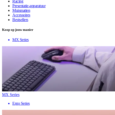
Racing
Presentatie-apparatuur
Muismatten
Accessoires
Bestsellers
Koop op jouw manier
MX Series
MX Series
Ergo Series