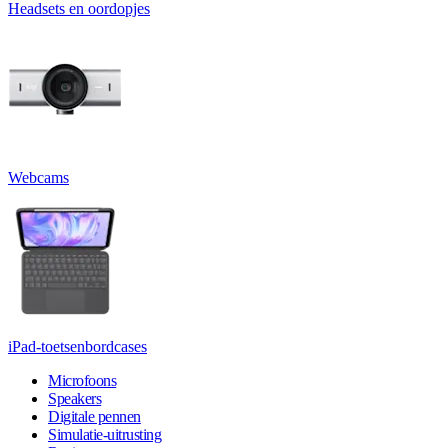
Headsets en oordopjes
Webcams
iPad-toetsenbordcases
Microfoons
Speakers
Digitale pennen
Simulatie-uitrusting