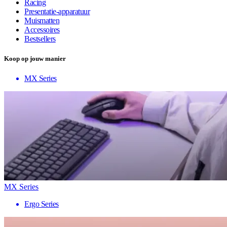
Racing
Presentatie-apparatuur
Muismatten
Accessoires
Bestsellers
Koop op jouw manier
MX Series
MX Series
Ergo Series