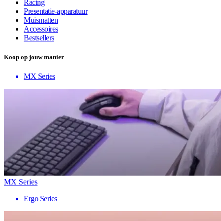
Racing
Presentatie-apparatuur
Muismatten
Accessoires
Bestsellers
Koop op jouw manier
MX Series
MX Series
Ergo Series