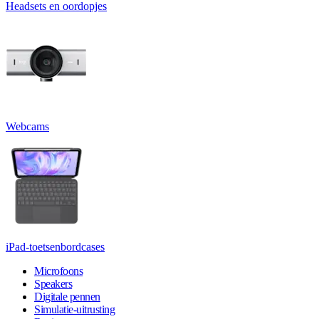
Headsets en oordopjes
Webcams
iPad-toetsenbordcases
Microfoons
Speakers
Digitale pennen
Simulatie-uitrusting