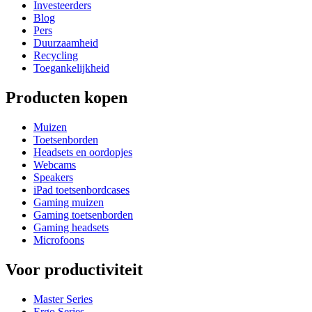
Investeerders
Blog
Pers
Duurzaamheid
Recycling
Toegankelijkheid
Producten kopen
Muizen
Toetsenborden
Headsets en oordopjes
Webcams
Speakers
iPad toetsenbordcases
Gaming muizen
Gaming toetsenborden
Gaming headsets
Microfoons
Voor productiviteit
Master Series
Ergo Series