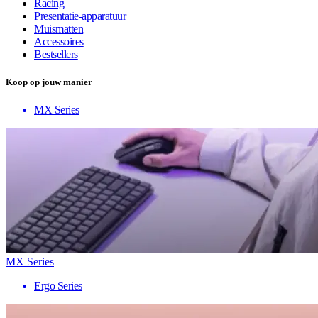
Racing
Presentatie-apparatuur
Muismatten
Accessoires
Bestsellers
Koop op jouw manier
MX Series
MX Series
Ergo Series