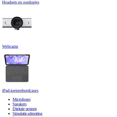
Headsets en oordopjes
Webcams
iPad-toetsenbordcases
Microfoons
Speakers
Digitale pennen
Simulatie-uitrusting