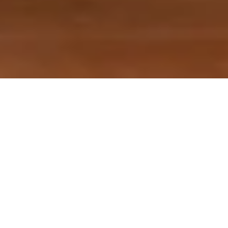
ALL-IN-ONE
CONTENTCREATIE
Verbinden, opnemen en delen. Je kunt hoogwaardige
videocontent beginnen opnemen zodra je de nieuwe
webcam aansluit. Logitech Capture maakt het je
makkelijk om je passie met de hele wereld te delen.