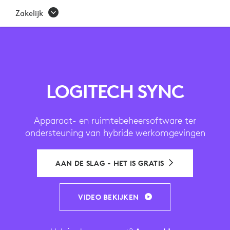
SYNC
Zakelijk
|
APPARAATBEHEERSOFTWA
VOOR
VIDEOVERGADEREN
LOGITECH SYNC
Apparaat- en ruimtebeheersoftware ter
ondersteuning van hybride werkomgevingen
AAN DE SLAG - HET IS GRATIS
VIDEO BEKIJKEN