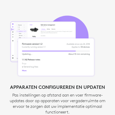
AUTOMATISEREN MET BEHULP VAN
APPARATEN CONFIGUREREN EN UPDATEN
WAARSCHUWINGEN
Pas instellingen op afstand aan en voer firmware-
Snel reageren en downtime minimaliseren
updates door op apparaten voor vergaderruimte om
1
ServiceNow-integratie
Vereist ServiceNow-licentie
en e-mailmeldingen bieden
ervoor te zorgen dat uw implementatie optimaal
directe waarschuwingen over problemen met kamers
functioneert.
2