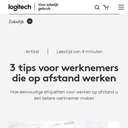
3
TIPS
Zakelijk
VOOR
WERKNEMERS
DIE
Artikel
Leestijd van 4 minuten
OP
3 tips voor werknemers
AFSTAND
die op afstand werken
WERKEN
Hoe eenvoudige etiquetten voor werken op afstand u
een betere werknemer maken