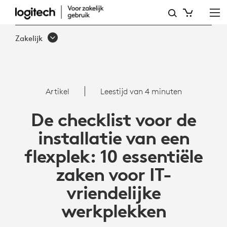
DE
CHECKLIST
Zakelijk
VOOR
DE
INSTALLATIE
Artikel
Leestijd van 4 minuten
VAN
De checklist voor de
EEN
installatie van een
FLEXPLEK:
flexplek: 10 essentiële
10
zaken voor IT-
ESSENTIËLE
vriendelijke
ZAKEN
werkplekken
VOOR