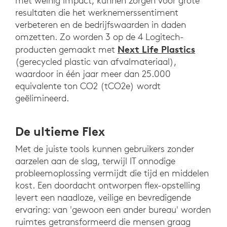
met weinig impact, kunnen zorgen voor grote
resultaten die het werknemerssentiment
verbeteren en de bedrijfswaarden in daden
omzetten. Zo worden 3 op de 4 Logitech-
Next Life Plastics
producten gemaakt met
(gerecycled plastic van afvalmateriaal),
waardoor in één jaar meer dan 25.000
equivalente ton CO2 (tCO2e) wordt
geëlimineerd.
De ultieme Flex
Met de juiste tools kunnen gebruikers zonder
aarzelen aan de slag, terwijl IT onnodige
probleemoplossing vermijdt die tijd en middelen
kost. Een doordacht ontworpen flex-opstelling
levert een naadloze, veilige en bevredigende
ervaring: van 'gewoon een ander bureau' worden
ruimtes getransformeerd die mensen graag