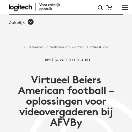
AMERICAN
FOOTBALL
Zakelijk
VERBAND
BAYERN
Resources
Verhalen van klanten
Casestudie
INTEGREERT
CONTACTLOZE
Leestijd van 3 minuten
ACTIVITEITEN
Virtueel Beiers
MET
American football –
LOGITECH
oplossingen voor
EN
videovergaderen bij
ZOOM
AFVBy