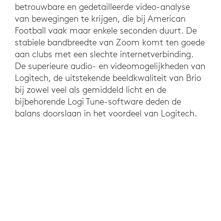
betrouwbare en gedetailleerde video-analyse
van bewegingen te krijgen, die bij American
Football vaak maar enkele seconden duurt. De
stabiele bandbreedte van Zoom komt ten goede
aan clubs met een slechte internetverbinding.
De superieure audio- en videomogelijkheden van
Logitech, de uitstekende beeldkwaliteit van Brio
bij zowel veel als gemiddeld licht en de
bijbehorende Logi Tune-software deden de
balans doorslaan in het voordeel van Logitech.
RESULTATEN
De AFVBy en de aangesloten vereniging van
scheidsrechters (AFSVBy) organiseren sinds
maart 2020 alle vergaderingen en trainingen