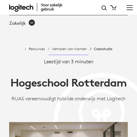
CASESTUDIE:
HOGESCHOOL
Zakelijk
ROTTERDAM
VEREENVOUDIGT
Resources
Verhalen van klanten
Casestudie
HYBRIDE
ONDERWIJS
Leestijd van 3 minuten
Hogeschool Rotterdam
RUAS vereenvoudigt hybride onderwijs met Logitech