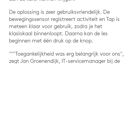
De oplossing is zeer gebruiksvriendelijk. De
bewegingssensor registreert activiteit en Tap is
meteen klaar voor gebruik, zodra je het
klaslokaal binnenloopt. Daarna kan de les
beginnen met één druk op de knop.
"""Toegankelijkheid was erg belangrijk voor ons",
zegt Jan Groenendijk, IT-servicemanager bij de
Hogeschool." "De mensen die het systeem
bedienen zijn geen technici, maar docenten en
studenten. Learn Anywhere past perfect bij deze
behoefte. Mensen kunnen het meteen gebruiken
zodra ze het klaslokaal binnenkomen."
RESULTATEN