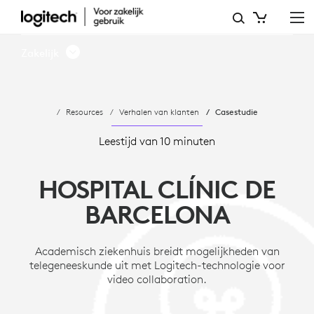
CASESTUDIE:
HOSPITAL
Zakelijk
CLÍNIC
DE
Resources
Verhalen van klanten
Casestudie
BARCELONA
-
Leestijd van 10 minuten
LOGITECH
HOSPITAL CLÍNIC DE
VC
BARCELONA
Academisch ziekenhuis breidt mogelijkheden van
telegeneeskunde uit met Logitech-technologie voor
video collaboration.