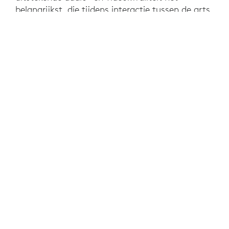
belangrijkst, die tijdens interactie tussen de arts
en patiënt naar voren komt.
DIT VINDT U MISSCHIEN OOK
INTERESSANT