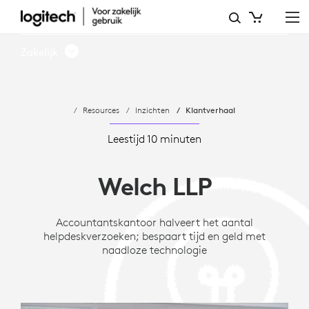
WELCH
LLP
Zakelijk
VEREENVOUDIGT
HET
Resources
Inzichten
Klantverhaal
GEBRUIK
VAN
Leestijd 10 minuten
RUIMTE
Welch LLP
MET
BRUIKBARE
Accountantskantoor halveert het aantal
helpdeskverzoeken; bespaart tijd en geld met
GEGEVENS
naadloze technologie
VAN
LOGITECH