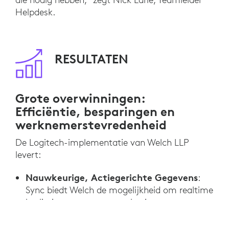
Helpdesk.
RESULTATEN
Grote overwinningen:
Efficiëntie, besparingen en
werknemerstevredenheid
De Logitech-implementatie van Welch LLP
levert:
Nauwkeurige, Actiegerichte Gegevens
:
Sync biedt Welch de mogelijkheid om realtime
beslissingen te nemen op basis van
betrouwbare gegevens. "We plannen nu voor
de toekomst op manieren die we voorheen