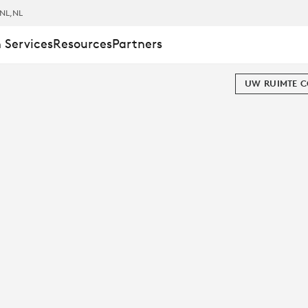
NL
,NL
 Services
Resources
Partners
UW RUIMTE 
SERVARING
REN