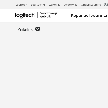
FROST
Logitech
Logitech G
Zakelijk
Onderwijs
Ondersteuning
Kopen
Software En
EN
Zakelijk
SULLIVAN:
DE
WERKNEMER
MODERNISE