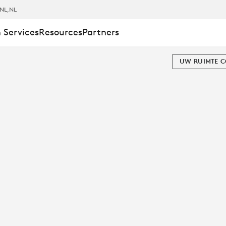
NL
,NL
 Services
Resources
Partners
UW RUIMTE 
ING