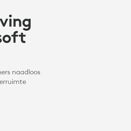
ving
soft
mers naadloos
erruimte