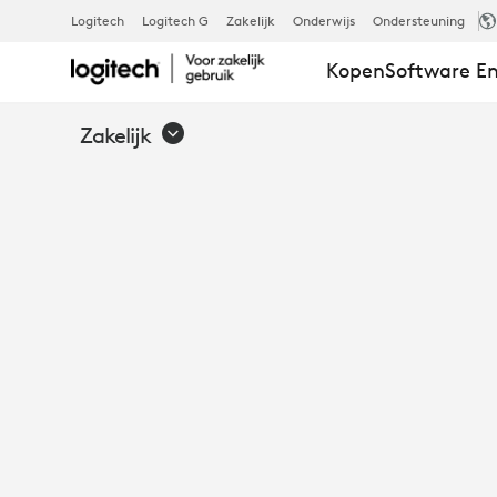
DE
Logitech
Logitech G
Zakelijk
Onderwijs
Ondersteuning
Kopen
Software En
HYBRIDE
Zakelijk
WERKOMGEV
VERENIGEN
MET
MICROSOFT