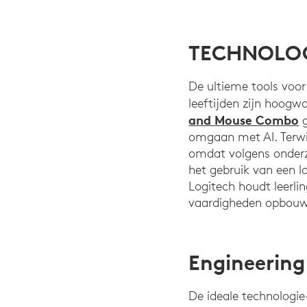
TECHNOLOG
De ultieme tools voo
leeftijden zijn hoog
and Mouse Combo
g
omgaan met AI. Terwijl
omdat volgens onderz
het gebruik van een l
Logitech houdt leerli
vaardigheden opbou
Engineering
De ideale technologie-