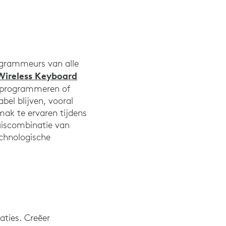
ogrammeurs van alle
Wireless Keyboard
en programmeren of
bel blijven, vooral
ak te ervaren tijdens
00). Survey of physical ergonomische problemen geassocieerd met 
iscombinatie van
echnologische
caties. Creëer