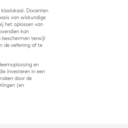
t klaslokaal. Docenten
asis van wiskundige
j het oplossen van
Bovendien kan
 beschermen terwijl
m de oefening af te
bleemoplossing en
ie investeren in een
 maken door de
erlingen (en