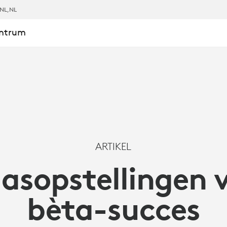
NL
,NL
entrum
LINGEN
ARTIKEL
lasopstellingen 
bèta-succes