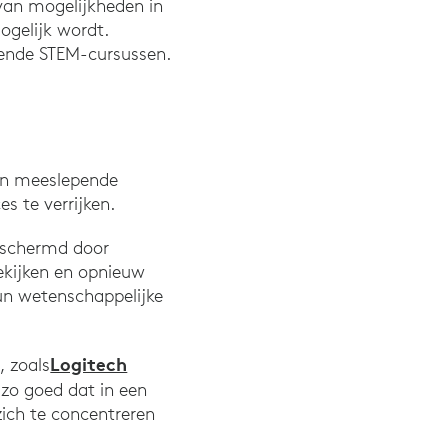
 van mogelijkheden in
mogelijk wordt.
llende STEM-cursussen.
 en meeslepende
s te verrijken.
eschermd door
kijken en opnieuw
un wetenschappelijke
Logitech
, zoals
 zo goed dat in een
ich te concentreren