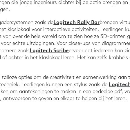
ngen die jonge ingenieurs dichter bij de actie brengen e
egen.
Logitech Rally Bar
rgadersystemen zoals de
brengen virt
et klaslokaal voor interactieve activiteiten. Leerlingen 
 van over de hele wereld om te zien hoe ze 3D-printen 
 voor echte uitdagingen. Voor close-ups van diagrammen
Logitech Scribe
camera zoals
ervoor dat iedereen kan z
d of achter in het klaslokaal leren. Het kan zelfs krabbels
alloze opties om de creativiteit en samenwerking aan te
Logitec
techniek. Leerlingen kunnen een stylus zoals de
ken om aantekeningen te maken in een gedeelde pdf, vra
, antwoorden te geven en elkaar te helpen bij het leren.