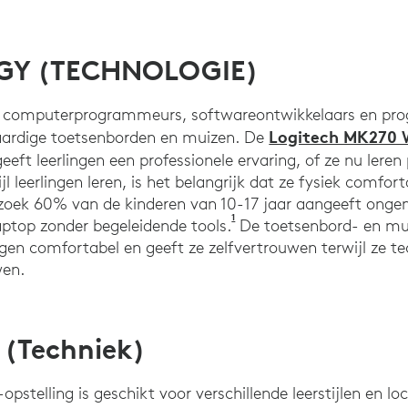
Y (TECHNOLOGIE)
r computerprogrammeurs, softwareontwikkelaars en pr
Logitech MK270 
waardige toetsenborden en muizen. De
eeft leerlingen een professionele ervaring, of ze nu ler
 leerlingen leren, is het belangrijk dat ze fysiek comforta
oek 60% van de kinderen van 10-17 jaar aangeeft ongem
1
Harris, C., Straker, L. (20
aptop zonder begeleidende tools.
De toetsenbord- en mu
ngen comfortabel en geeft ze zelfvertrouwen terwijl ze t
wen.
 (Techniek)
opstelling is geschikt voor verschillende leerstijlen en lo