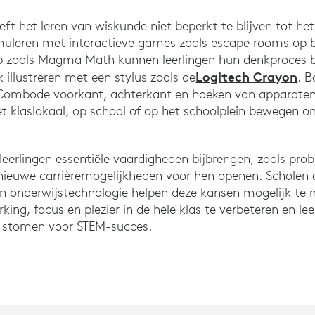
eft het leren van wiskunde niet beperkt te blijven tot he
uleren met interactieve games zoals escape rooms op b
 zoals Magma Math kunnen leerlingen hun denkproces bi
Logitech Crayon
jk illustreren met een stylus zoals de
. 
Combode voorkant, achterkant en hoeken van apparaten
het klaslokaal, op school of op het schoolplein bewegen o
eerlingen essentiële vaardigheden bijbrengen, zoals pro
ieuwe carrièremogelijkheden voor hen openen. Scholen d
n onderwijstechnologie helpen deze kansen mogelijk te
king, focus en plezier in de hele klas te verbeteren en le
te stomen voor STEM-succes.