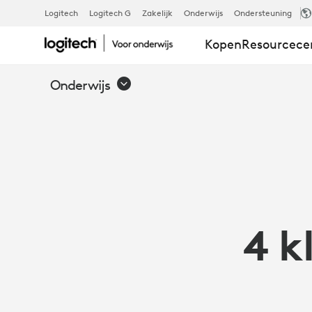
4
Logitech
Logitech G
Zakelijk
Onderwijs
Ondersteuning
Kopen
Resourcec
KLASOPSTEL
Onderwijs
VOOR
BÈTA-
SUCCES
4 k