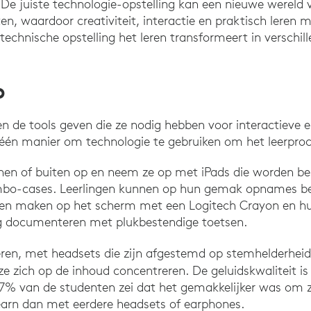
. De juiste technologie-opstelling kan een nieuwe wereld
ten, waardoor creativiteit, interactie en praktisch leren 
technische opstelling het leren transformeert in verschi
p
n de tools geven die ze nodig hebben voor interactieve
s één manier om technologie te gebruiken om het leerproce
nen of buiten op en neem ze op met iPads die worden b
bo-cases. Leerlingen kunnen op hun gemak opnames be
gen maken op het scherm met een Logitech Crayon en h
g documenteren met plukbestendige toetsen.
eren, met headsets die zijn afgestemd op stemhelderheid
ze zich op de inhoud concentreren. De geluidskwaliteit is
7% van de studenten zei dat het gemakkelijker was om z
arn dan met eerdere headsets of earphones.