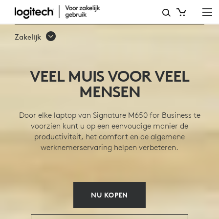
SERIE
VAN
Zakelijk
DRAADLOZE
SIGNATURE
VEEL MUIS VOOR VEEL
M650-
MENSEN
MUIZEN
Door elke laptop van Signature M650 for Business te
voorzien kunt u op een eenvoudige manier de
productiviteit, het comfort en de algemene
werknemerservaring helpen verbeteren.
NU KOPEN