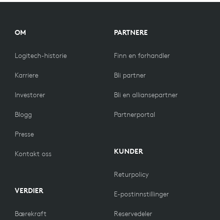
ERGO
OM
PARTNERE
Logitech-historie
Finn en forhandler
Karriere
Bli partner
Investorer
Bli en alliansepartner
Blogg
Partnerportal
Presse
KUNDER
Kontakt oss
Returpolicy
VERDIER
E-postinnstillinger
Bærekraft
Reservedeler