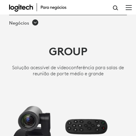
SISTEMA
DE
Negócios
CONFERÊNCIA
POR
GROUP
VÍDEO
GROUP
Solução acessível de videoconferência para salas de
-
reunião de porte médio e grande
SALAS
MÉDIAS
E
GRANDES